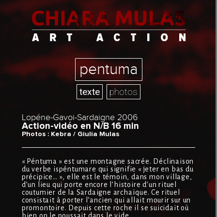
pentuma
texte
photos
Lopéne-Gavoi-Sardaigne 2006
Action-vidéo en N/B 16 min
Photos : Kebra / Giulia Mulas
« Péntuma » est une montagne sacrée. Déclinaison
du verbe ispéntumare qui signifie « jeter en bas du
précipice… », elle est le témoin, dans mon village,
d’un lieu qui porte encore l’histoire d’un rituel
coutumier de la Sardaigne archaïque. Ce rituel
consistait à porter l’ancien qui allait mourir sur un
promontoire. Depuis cette roche il se suicidait où
bien on le poussait dans le vide.