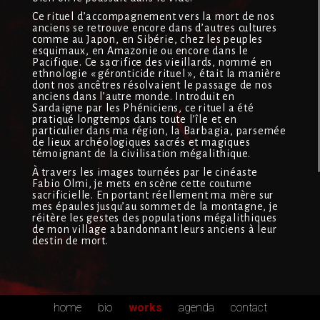
Ce rituel d’accompagnement vers la mort de nos
anciens se retrouve encore dans d’autres cultures
comme au Japon, en Sibérie, chez les peuples
esquimaux, en Amazonie ou encore dans le
Pacifique. Ce sacrifice des vieillards, nommé en
ethnologie « géronticide rituel », était la manière
dont nos ancêtres résolvaient le passage de nos
anciens dans l’autre monde. Introduit en
Sardaigne par les Phéniciens, ce rituel a été
pratiqué longtemps dans toute l’île et en
particulier dans ma région, la Barbagia, parsemée
de lieux archéologiques sacrés et magiques
témoignant de la civilisation mégalithique.
À travers les images tournées par le cinéaste
Fabio Olmi, je mets en scène cette coutume
sacrificielle. En portant réellement ma mère sur
mes épaules jusqu’au sommet de la montagne, je
réitère les gestes des populations mégalithiques
de mon village abandonnant leurs anciens à leur
destin de mort.
home
bio
works
agenda
contact